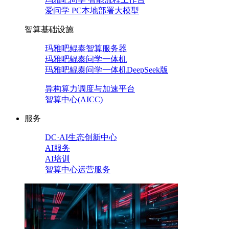
爱问学 PC本地部署大模型
智算基础设施
玛雅吧鲲泰智算服务器
玛雅吧鲲泰问学一体机
玛雅吧鲲泰问学一体机DeepSeek版
异构算力调度与加速平台
智算中心(AICC)
服务
DC·AI生态创新中心
AI服务
AI培训
智算中心运营服务